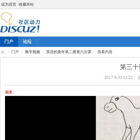
设为首页
收藏本站
门户
论坛
›
门户
›
教学视频
›
英语的童年第二册第六次课
›
查看内容
陈
第三十
雷
2017-8-31 11:22
|
英
语
摘要
: `